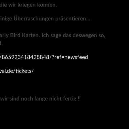
 die wir kriegen können.
inige Überraschungen präsentieren….
arly Bird Karten. Ich sage das deswegen so,
d.
ts/865923418428848/?ref=newsfeed
val.de/tickets/
ir sind noch lange nicht fertig !!