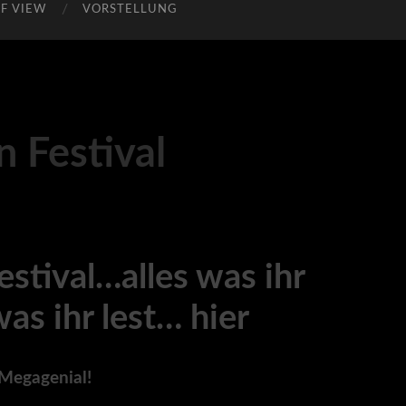
F VIEW
VORSTELLUNG
 Festival
stival…alles was ihr
was ihr lest… hier
 Megagenial!