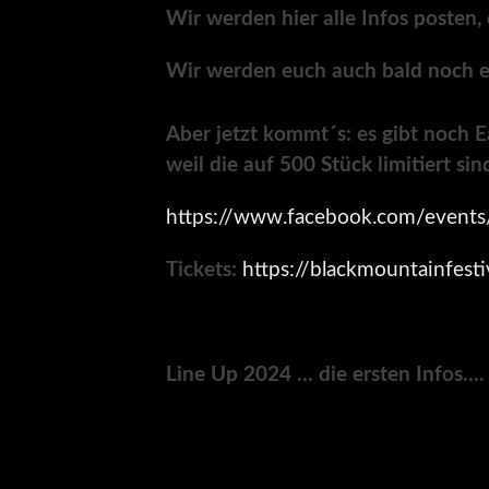
Wir werden hier alle Infos posten,
Wir werden euch auch bald noch e
Aber jetzt kommt´s: es gibt noch E
weil die auf 500 Stück limitiert sin
https://www.facebook.com/even
Tickets:
https://blackmountainfesti
Line Up 2024 … die ersten Infos…. w