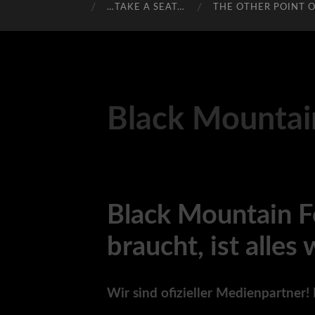
…TAKE A SEAT…
THE OTHER POINT O
Black Mountain
Black Mountain Fe
braucht, ist alles 
Wir sind ofizieller Medienpartner!